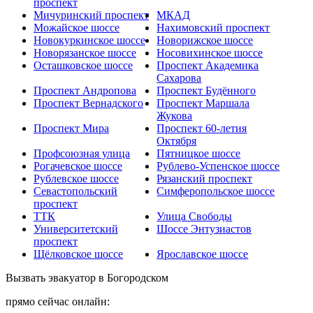
проспект
Мичуринский проспект
МКАД
Можайское шоссе
Нахимовский проспект
Новокуркинское шоссе
Новорижское шоссе
Новорязанское шоссе
Носовихинское шоссе
Осташковское шоссе
Проспект Академика
Сахарова
Проспект Андропова
Проспект Будённого
Проспект Вернадского
Проспект Маршала
Жукова
Проспект Мира
Проспект 60-летия
Октября
Профсоюзная улица
Пятницкое шоссе
Рогачевское шоссе
Рублево-Успенское шоссе
Рублевское шоссе
Рязанский проспект
Севастопольский
Симферопольское шоссе
проспект
ТТК
Улица Свободы
Университетский
Шоссе Энтузиастов
проспект
Щёлковское шоссе
Ярославское шоссе
Вызвать эвакуатор в Богородском
прямо сейчас онлайн: