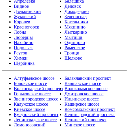
Апрелевка
Балашиха
Видное
Дедовск
Дзержинский
Домодедово
Жуковский
Зеленоград
Королев
Котельники
Красногорск
Мякинино
Лобня
Лыткарино
Люберцы
Мытищи
Нахабино
Одинцово
Подольск
Раменское
Реутов
Троицк
Химки
Щелково
Щербинка
Алтуфьевское шоссе
Балаклавский проспект
Боровское шоссе
Варшавское шоссе
Волгоградский проспект
Волоколамское шоссе
Горьковское шоссе
Дмитровское шоссе
Звенигородское шоссе
Ильинское шоссе
Калужское шоссе
Каширское шоссе
Киевское шоссе
Комсомольский проспект
Кутузовский проспект
Ленинградский проспект
Ленинградское шоссе
Ленинский проспект
Ломоносовский
Минское шоссе