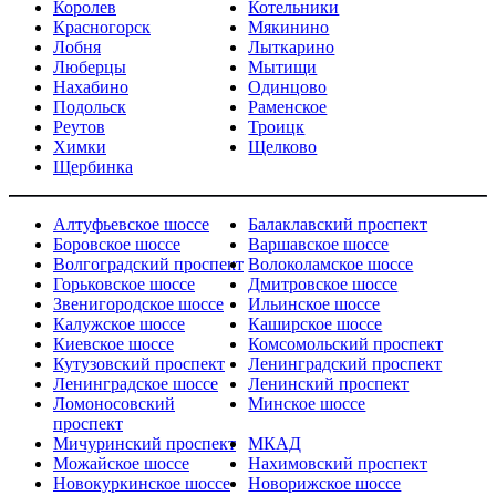
Королев
Котельники
Красногорск
Мякинино
Лобня
Лыткарино
Люберцы
Мытищи
Нахабино
Одинцово
Подольск
Раменское
Реутов
Троицк
Химки
Щелково
Щербинка
Алтуфьевское шоссе
Балаклавский проспект
Боровское шоссе
Варшавское шоссе
Волгоградский проспект
Волоколамское шоссе
Горьковское шоссе
Дмитровское шоссе
Звенигородское шоссе
Ильинское шоссе
Калужское шоссе
Каширское шоссе
Киевское шоссе
Комсомольский проспект
Кутузовский проспект
Ленинградский проспект
Ленинградское шоссе
Ленинский проспект
Ломоносовский
Минское шоссе
проспект
Мичуринский проспект
МКАД
Можайское шоссе
Нахимовский проспект
Новокуркинское шоссе
Новорижское шоссе