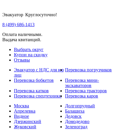
Эвакуатор Круглосуточно!
8 (499) 686-1413
Оплата наличными.
Выдача квитанций.
Выбрать округ
Купон на скидку
Отзывы
Эвакуатор с НДС для юр
Перевозка погрузчиков
лиц
Перевозка бобкетов
Перевозка мини-
экскаваторов
Перевозка катков
Перевозка тракторов
Перевозка спецтехники
Перевозка каров
Москва
Долгопрудный
Апрелевка
Балашиха
Видное
Дедовск
Дзержинский
Домодедово
Жуковский
Зеленоград