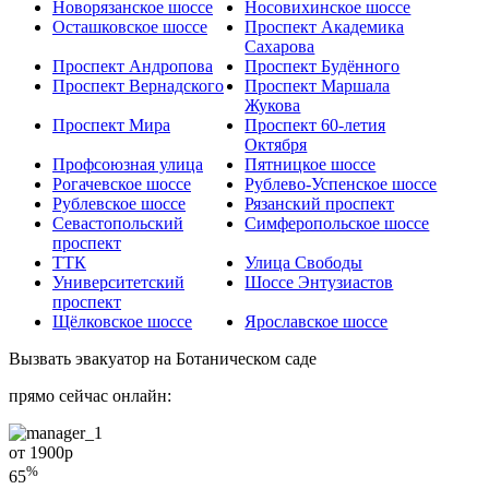
Новорязанское шоссе
Носовихинское шоссе
Осташковское шоссе
Проспект Академика
Сахарова
Проспект Андропова
Проспект Будённого
Проспект Вернадского
Проспект Маршала
Жукова
Проспект Мира
Проспект 60-летия
Октября
Профсоюзная улица
Пятницкое шоссе
Рогачевское шоссе
Рублево-Успенское шоссе
Рублевское шоссе
Рязанский проспект
Севастопольский
Симферопольское шоссе
проспект
ТТК
Улица Свободы
Университетский
Шоссе Энтузиастов
проспект
Щёлковское шоссе
Ярославское шоссе
Вызвать эвакуатор на Ботаническом саде
прямо сейчас онлайн:
от 1900
р
%
65