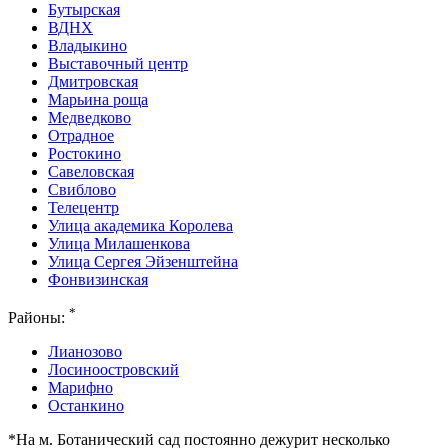
Бутырская
ВДНХ
Владыкино
Выставочный центр
Дмитровская
Марьина роща
Медведково
Отрадное
Ростокино
Савеловская
Свиблово
Телецентр
Улица академика Королева
Улица Милашенкова
Улица Сергея Эйзенштейна
Фонвизинская
*
Районы:
Лианозово
Лосиноостровский
Марифно
Останкино
*На м. Ботанический сад постоянно дежурит несколько