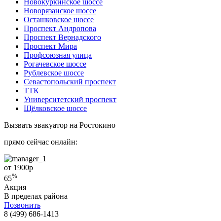
Новокуркинское шоссе
Новорязанское шоссе
Осташковское шоссе
Проспект Андропова
Проспект Вернадского
Проспект Мира
Профсоюзная улица
Рогачевское шоссе
Рублевское шоссе
Севастопольский проспект
ТТК
Университетский проспект
Щёлковское шоссе
Вызвать эвакуатор на Ростокино
прямо сейчас онлайн:
от 1900
р
%
65
Акция
В пределах района
Позвонить
8 (499) 686-1413