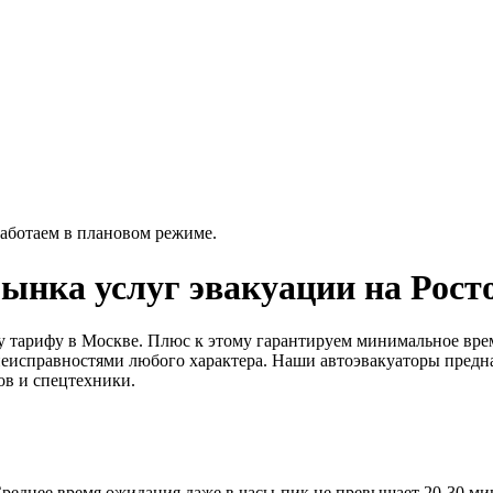
работаем в плановом режиме.
рынка услуг эвакуации на Рост
му тарифу в Москве. Плюс к этому гарантируем минимальное вре
еисправностями любого характера. Наши автоэвакуаторы предназ
в и спецтехники.
 Среднее время ожидания даже в часы-пик не превышает 20-30 ми