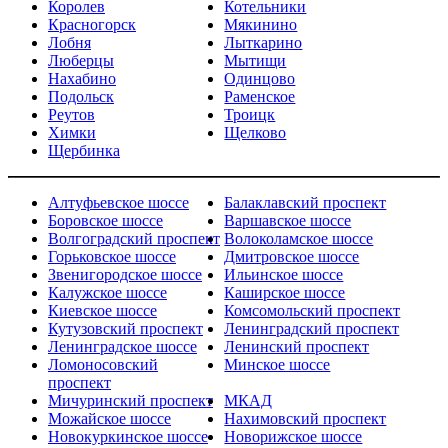
Королев
Котельники
Красногорск
Мякинино
Лобня
Лыткарино
Люберцы
Мытищи
Нахабино
Одинцово
Подольск
Раменское
Реутов
Троицк
Химки
Щелково
Щербинка
Алтуфьевское шоссе
Балаклавский проспект
Боровское шоссе
Варшавское шоссе
Волгоградский проспект
Волоколамское шоссе
Горьковское шоссе
Дмитровское шоссе
Звенигородское шоссе
Ильинское шоссе
Калужское шоссе
Каширское шоссе
Киевское шоссе
Комсомольский проспект
Кутузовский проспект
Ленинградский проспект
Ленинградское шоссе
Ленинский проспект
Ломоносовский
Минское шоссе
проспект
Мичуринский проспект
МКАД
Можайское шоссе
Нахимовский проспект
Новокуркинское шоссе
Новорижское шоссе