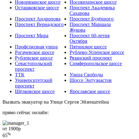
Новорязанское шоссе
Носовихинское шоссе
Осташковское шоссе
Проспект Академика
Сахарова
Проспект Андропова
Проспект Будённого
Проспект Вернадского
Проспект Маршала
Жукова
Проспект Мира
Проспект 60-летия
Октября
Профсоюзная улица
Пятницкое шоссе
Рогачевское шоссе
Рублево-Успенское шоссе
Рублевское шоссе
Рязанский проспект
Севастопольский
Симферопольское шоссе
проспект
ТТК
Улица Свободы
Университетский
Шоссе Энтузиастов
проспект
Щёлковское шоссе
Ярославское шоссе
Вызвать эвакуатор на Улице Сергея Эйзенштейна
прямо сейчас онлайн:
от 1900
р
%
65