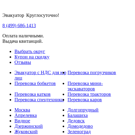
Эвакуатор Круглосуточно!
8 (499) 686-1413
Оплата наличными.
Выдача квитанций.
Выбрать округ
Купон на скидку
Отзывы
Эвакуатор с НДС для юр
Перевозка погрузчиков
лиц
Перевозка бобкетов
Перевозка мини-
экскаваторов
Перевозка катков
Перевозка тракторов
Перевозка спецтехники
Перевозка каров
Москва
Долгопрудный
Апрелевка
Балашиха
Видное
Дедовск
Дзержинский
Домодедово
Жуковский
Зеленоград