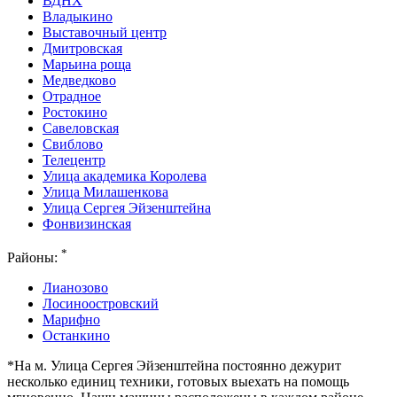
ВДНХ
Владыкино
Выставочный центр
Дмитровская
Марьина роща
Медведково
Отрадное
Ростокино
Савеловская
Свиблово
Телецентр
Улица академика Королева
Улица Милашенкова
Улица Сергея Эйзенштейна
Фонвизинская
*
Районы:
Лианозово
Лосиноостровский
Марифно
Останкино
*На м. Улица Сергея Эйзенштейна постоянно дежурит
несколько единиц техники, готовых выехать на помощь