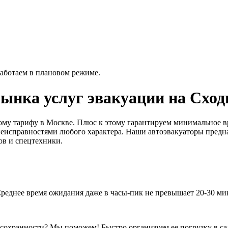
работаем в плановом режиме.
рынка услуг эвакуации на Сход
кому тарифу в Москве. Плюс к этому гарантируем минимальное в
еисправностями любого характера. Наши автоэвакуаторы предназ
в и спецтехники.
 Среднее время ожидания даже в часы-пик не превышает 20-30 ми
 сохранности? Мы поможем! Быстро организуем ее погрузку в са