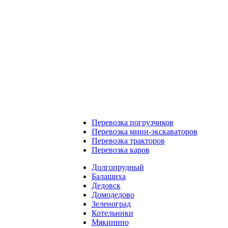
Перевозка погрузчиков
Перевозка мини-экскаваторов
Перевозка тракторов
Перевозка каров
Долгопрудный
Балашиха
Дедовск
Домодедово
Зеленоград
Котельники
Мякинино