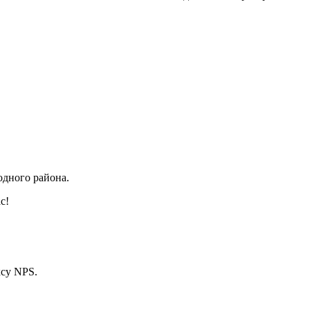
одного района.
с!
ксу NPS.