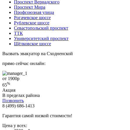
Проспект Вернадского
Проспект Мира
Профсоюзная улица
Рогачевское шоссе
Рублевское шоссе
Севастопольский проспект
ТТК
Университетский проспект
Щёлковское шоссе
Вызвать эвакуатор на Сходненской
прямо сейчас онлайн:
от 1900
р
%
65
Акция
В пределах района
Позвонить
8 (499) 686-1413
Гарантия самой низкой стоимости!
Цена у всех: