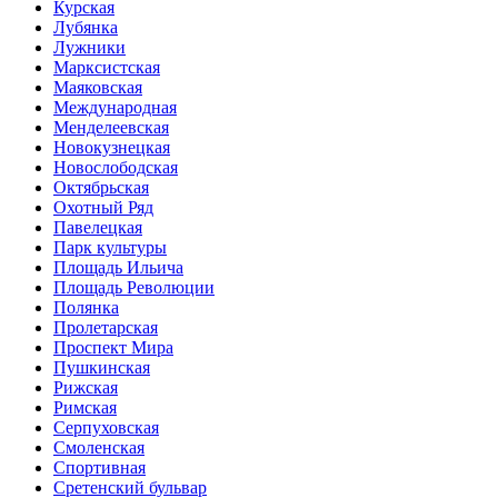
Курская
Лубянка
Лужники
Марксистская
Маяковская
Международная
Менделеевская
Новокузнецкая
Новослободская
Октябрьская
Охотный Ряд
Павелецкая
Парк культуры
Площадь Ильича
Площадь Революции
Полянка
Пролетарская
Проспект Мира
Пушкинская
Рижская
Римская
Серпуховская
Смоленская
Спортивная
Сретенский бульвар