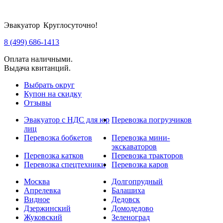
Эвакуатор Круглосуточно!
8 (499) 686-1413
Оплата наличными.
Выдача квитанций.
Выбрать округ
Купон на скидку
Отзывы
Эвакуатор с НДС для юр
Перевозка погрузчиков
лиц
Перевозка бобкетов
Перевозка мини-
экскаваторов
Перевозка катков
Перевозка тракторов
Перевозка спецтехники
Перевозка каров
Москва
Долгопрудный
Апрелевка
Балашиха
Видное
Дедовск
Дзержинский
Домодедово
Жуковский
Зеленоград