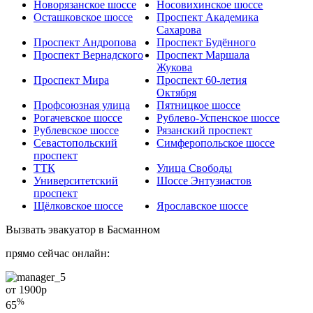
Новорязанское шоссе
Носовихинское шоссе
Осташковское шоссе
Проспект Академика
Сахарова
Проспект Андропова
Проспект Будённого
Проспект Вернадского
Проспект Маршала
Жукова
Проспект Мира
Проспект 60-летия
Октября
Профсоюзная улица
Пятницкое шоссе
Рогачевское шоссе
Рублево-Успенское шоссе
Рублевское шоссе
Рязанский проспект
Севастопольский
Симферопольское шоссе
проспект
ТТК
Улица Свободы
Университетский
Шоссе Энтузиастов
проспект
Щёлковское шоссе
Ярославское шоссе
Вызвать эвакуатор в Басманном
прямо сейчас онлайн:
от 1900
р
%
65