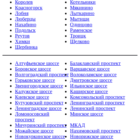
Королев
Котельники
Красногорск
Мякинино
Лобня
Лыткарино
Люберцы
Мытищи
Нахабино
Одинцово
Подольск
Раменское
Реутов
Троицк
Химки
Щелково
Щербинка
Алтуфьевское шоссе
Балаклавский проспект
Боровское шоссе
Варшавское шоссе
Волгоградский проспект
Волоколамское шоссе
Горьковское шоссе
Дмитровское шоссе
Звенигородское шоссе
Ильинское шоссе
Калужское шоссе
Каширское шоссе
Киевское шоссе
Комсомольский проспект
Кутузовский проспект
Ленинградский проспект
Ленинградское шоссе
Ленинский проспект
Ломоносовский
Минское шоссе
проспект
Мичуринский проспект
МКАД
Можайское шоссе
Нахимовский проспект
Новокуркинское шоссе
Новорижское шоссе