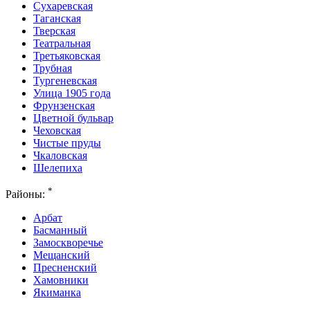
Сухаревская
Таганская
Тверская
Театральная
Третьяковская
Трубная
Тургеневская
Улица 1905 года
Фрунзенская
Цветной бульвар
Чеховская
Чистые пруды
Чкаловская
Шелепиха
*
Районы:
Арбат
Басманный
Замоскворечье
Мещанский
Пресненский
Хамовники
Якиманка