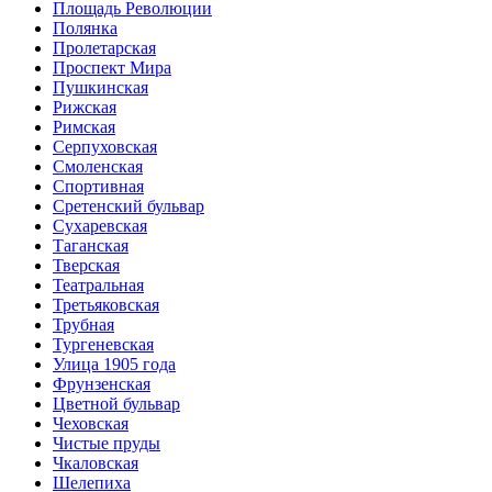
Площадь Революции
Полянка
Пролетарская
Проспект Мира
Пушкинская
Рижская
Римская
Серпуховская
Смоленская
Спортивная
Сретенский бульвар
Сухаревская
Таганская
Тверская
Театральная
Третьяковская
Трубная
Тургеневская
Улица 1905 года
Фрунзенская
Цветной бульвар
Чеховская
Чистые пруды
Чкаловская
Шелепиха