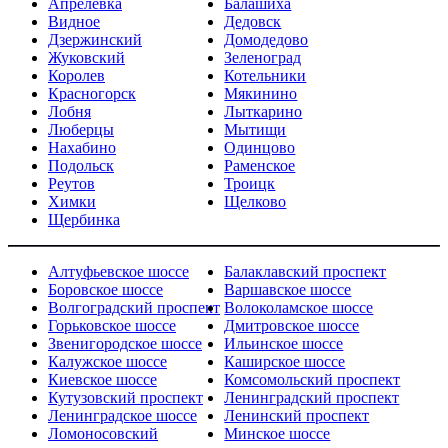
Апрелевка
Балашиха
Видное
Дедовск
Дзержинский
Домодедово
Жуковский
Зеленоград
Королев
Котельники
Красногорск
Мякинино
Лобня
Лыткарино
Люберцы
Мытищи
Нахабино
Одинцово
Подольск
Раменское
Реутов
Троицк
Химки
Щелково
Щербинка
Алтуфьевское шоссе
Балаклавский проспект
Боровское шоссе
Варшавское шоссе
Волгоградский проспект
Волоколамское шоссе
Горьковское шоссе
Дмитровское шоссе
Звенигородское шоссе
Ильинское шоссе
Калужское шоссе
Каширское шоссе
Киевское шоссе
Комсомольский проспект
Кутузовский проспект
Ленинградский проспект
Ленинградское шоссе
Ленинский проспект
Ломоносовский
Минское шоссе