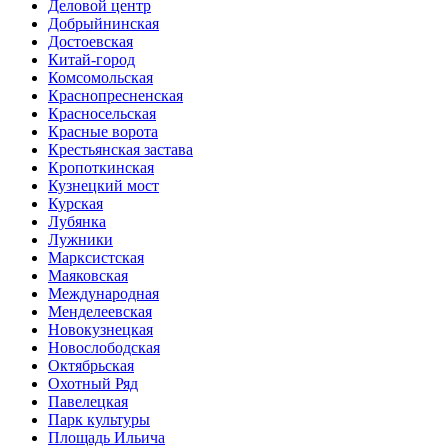
Деловой центр
Добрыйнинская
Достоевская
Китай-город
Комсомольская
Краснопресненская
Красносельская
Красные ворота
Крестьянская застава
Кропоткинская
Кузнецкий мост
Курская
Лубянка
Лужники
Марксистская
Маяковская
Международная
Менделеевская
Новокузнецкая
Новослободская
Октябрьская
Охотный Ряд
Павелецкая
Парк культуры
Площадь Ильича