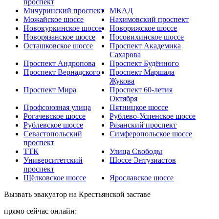
проспект
Мичуринский проспект
МКАД
Можайское шоссе
Нахимовский проспект
Новокуркинское шоссе
Новорижское шоссе
Новорязанское шоссе
Носовихинское шоссе
Осташковское шоссе
Проспект Академика
Сахарова
Проспект Андропова
Проспект Будённого
Проспект Вернадского
Проспект Маршала
Жукова
Проспект Мира
Проспект 60-летия
Октября
Профсоюзная улица
Пятницкое шоссе
Рогачевское шоссе
Рублево-Успенское шоссе
Рублевское шоссе
Рязанский проспект
Севастопольский
Симферопольское шоссе
проспект
ТТК
Улица Свободы
Университетский
Шоссе Энтузиастов
проспект
Щёлковское шоссе
Ярославское шоссе
Вызвать эвакуатор на Крестьянской заставе
прямо сейчас онлайн: