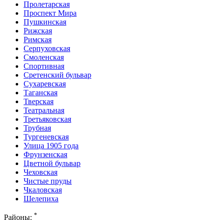
Пролетарская
Проспект Мира
Пушкинская
Рижская
Римская
Серпуховская
Смоленская
Спортивная
Сретенский бульвар
Сухаревская
Таганская
Тверская
Театральная
Третьяковская
Трубная
Тургеневская
Улица 1905 года
Фрунзенская
Цветной бульвар
Чеховская
Чистые пруды
Чкаловская
Шелепиха
*
Районы: