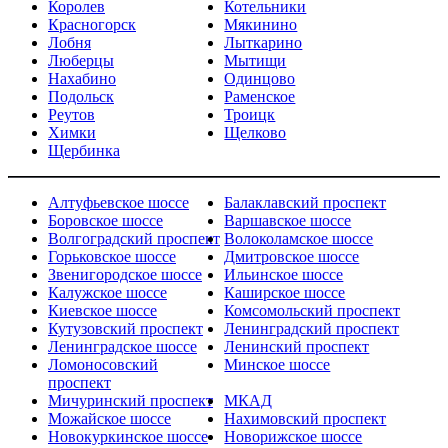
Королев
Котельники
Красногорск
Мякинино
Лобня
Лыткарино
Люберцы
Мытищи
Нахабино
Одинцово
Подольск
Раменское
Реутов
Троицк
Химки
Щелково
Щербинка
Алтуфьевское шоссе
Балаклавский проспект
Боровское шоссе
Варшавское шоссе
Волгоградский проспект
Волоколамское шоссе
Горьковское шоссе
Дмитровское шоссе
Звенигородское шоссе
Ильинское шоссе
Калужское шоссе
Каширское шоссе
Киевское шоссе
Комсомольский проспект
Кутузовский проспект
Ленинградский проспект
Ленинградское шоссе
Ленинский проспект
Ломоносовский
Минское шоссе
проспект
Мичуринский проспект
МКАД
Можайское шоссе
Нахимовский проспект
Новокуркинское шоссе
Новорижское шоссе