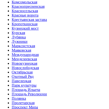
Комсомольская
Краснопресненская
Красносельская
Красные ворота
Крестьянская застава
Кропоткинская
Кузнецкий мост
Курская
Лубянка
Лужники
Марксистская
Маяковская
Международная
Менделеевская
Новокузнецкая
Новослободская
Октябрьская
Охотный Ряд
Павелецкая
Парк культуры
Площадь Ильича
Площадь Революции
Полянка
Пролетарская
Проспект Мира