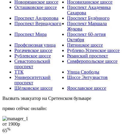
Новорязанское шоссе
Носовихинское шоссе
Осташковское шоссе
Проспект Академика
Сахарова
Проспект Андропова
Проспект Будённого
Проспект Вернадского
Проспект Маршала
Жукова
Проспект Мира
Проспект 60-летия
Октября
Профсоюзная улица
Пятницкое шоссе
Рогачевское шоссе
Рублево-Успенское шоссе
Рублевское шоссе
Рязанский проспект
Севастопольский
Симферопольское шоссе
проспект
ТТК
Улица Свободы
Университетский
Шоссе Энтузиастов
проспект
Щёлковское шоссе
Ярославское шоссе
Вызвать эвакуатор на Сретенском бульваре
прямо сейчас онлайн:
от 1900
р
%
65