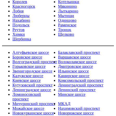
Королев
Котельники
Красногорск
Мякинино
Лобня
Лыткарино
Люберцы
Мытищи
Нахабино
Одинцово
Подольск
Раменское
Реутов
Троицк
Химки
Щелково
Щербинка
Алтуфьевское шоссе
Балаклавский проспект
Боровское шоссе
Варшавское шоссе
Волгоградский проспект
Волоколамское шоссе
Горьковское шоссе
Дмитровское шоссе
Звенигородское шоссе
Ильинское шоссе
Калужское шоссе
Каширское шоссе
Киевское шоссе
Комсомольский проспект
Кутузовский проспект
Ленинградский проспект
Ленинградское шоссе
Ленинский проспект
Ломоносовский
Минское шоссе
проспект
Мичуринский проспект
МКАД
Можайское шоссе
Нахимовский проспект
Новокуркинское шоссе
Новорижское шоссе