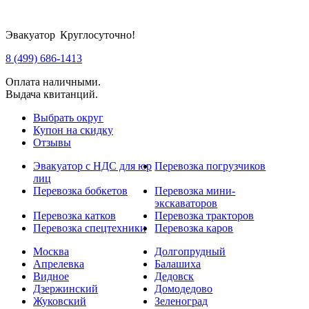
Эвакуатор Круглосуточно!
8 (499) 686-1413
Оплата наличными.
Выдача квитанций.
Выбрать округ
Купон на скидку
Отзывы
Эвакуатор с НДС для юр
Перевозка погрузчиков
лиц
Перевозка бобкетов
Перевозка мини-
экскаваторов
Перевозка катков
Перевозка тракторов
Перевозка спецтехники
Перевозка каров
Москва
Долгопрудный
Апрелевка
Балашиха
Видное
Дедовск
Дзержинский
Домодедово
Жуковский
Зеленоград