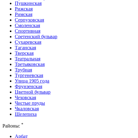
Пушкинская
Рижская
Римская
Серпуховская
Смоленская
Спортивная
Сретенский бульвар
Сухаревская
Таганская
Тверская
Театральная
Третьяковская
Трубная
Тургеневская
Улица 1905 года
Фрунзенская
Цветной бульвар
Чеховская
Чистые пруды
Чкаловская
Шелепиха
*
Районы:
Арбат