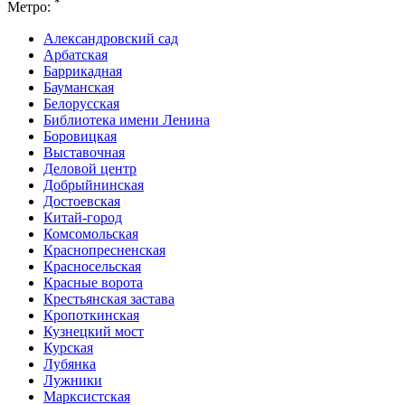
*
Метро:
Александровский сад
Арбатская
Баррикадная
Бауманская
Белорусская
Библиотека имени Ленина
Боровицкая
Выставочная
Деловой центр
Добрыйнинская
Достоевская
Китай-город
Комсомольская
Краснопресненская
Красносельская
Красные ворота
Крестьянская застава
Кропоткинская
Кузнецкий мост
Курская
Лубянка
Лужники
Марксистская