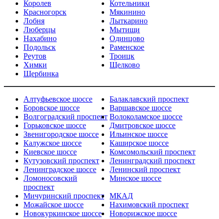
Королев
Котельники
Красногорск
Мякинино
Лобня
Лыткарино
Люберцы
Мытищи
Нахабино
Одинцово
Подольск
Раменское
Реутов
Троицк
Химки
Щелково
Щербинка
Алтуфьевское шоссе
Балаклавский проспект
Боровское шоссе
Варшавское шоссе
Волгоградский проспект
Волоколамское шоссе
Горьковское шоссе
Дмитровское шоссе
Звенигородское шоссе
Ильинское шоссе
Калужское шоссе
Каширское шоссе
Киевское шоссе
Комсомольский проспект
Кутузовский проспект
Ленинградский проспект
Ленинградское шоссе
Ленинский проспект
Ломоносовский
Минское шоссе
проспект
Мичуринский проспект
МКАД
Можайское шоссе
Нахимовский проспект
Новокуркинское шоссе
Новорижское шоссе