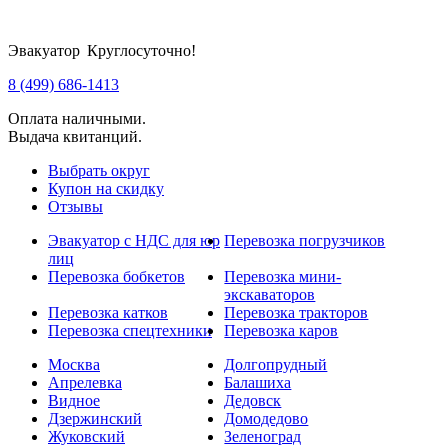
Эвакуатор Круглосуточно!
8 (499) 686-1413
Оплата наличными.
Выдача квитанций.
Выбрать округ
Купон на скидку
Отзывы
Эвакуатор с НДС для юр
Перевозка погрузчиков
лиц
Перевозка бобкетов
Перевозка мини-
экскаваторов
Перевозка катков
Перевозка тракторов
Перевозка спецтехники
Перевозка каров
Москва
Долгопрудный
Апрелевка
Балашиха
Видное
Дедовск
Дзержинский
Домодедово
Жуковский
Зеленоград