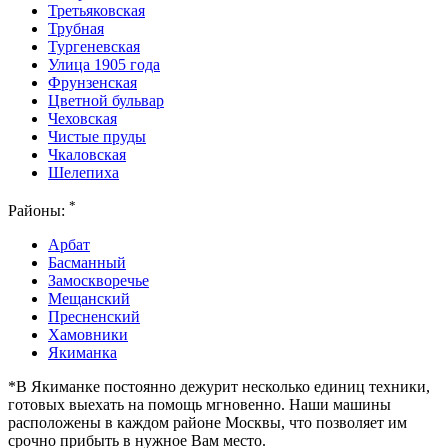
Третьяковская
Трубная
Тургеневская
Улица 1905 года
Фрунзенская
Цветной бульвар
Чеховская
Чистые пруды
Чкаловская
Шелепиха
*
Районы:
Арбат
Басманный
Замоскворечье
Мещанский
Пресненский
Хамовники
Якиманка
*В Якиманке постоянно дежурит несколько единиц техники,
готовых выехать на помощь мгновенно. Наши машины
расположены в каждом районе Москвы, что позволяет им
срочно прибыть в нужное Вам место.