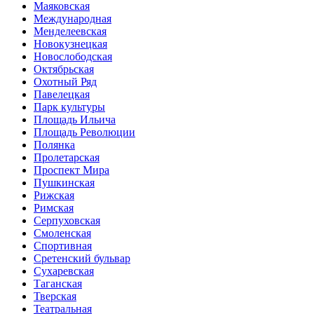
Маяковская
Международная
Менделеевская
Новокузнецкая
Новослободская
Октябрьская
Охотный Ряд
Павелецкая
Парк культуры
Площадь Ильича
Площадь Революции
Полянка
Пролетарская
Проспект Мира
Пушкинская
Рижская
Римская
Серпуховская
Смоленская
Спортивная
Сретенский бульвар
Сухаревская
Таганская
Тверская
Театральная