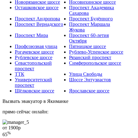
Новорязанское шоссе
Носовихинское шоссе
Осташковское шоссе
Проспект Академика
Сахарова
Проспект Андропова
Проспект Будённого
Проспект Вернадского
Проспект Маршала
Жукова
Проспект Мира
Проспект 60-летия
Октября
Профсоюзная улица
Пятницкое шоссе
Рогачевское шоссе
Рублево-Успенское шоссе
Рублевское шоссе
Рязанский проспект
Севастопольский
Симферопольское шоссе
проспект
ТТК
Улица Свободы
Университетский
Шоссе Энтузиастов
проспект
Щёлковское шоссе
Ярославское шоссе
Вызвать эвакуатор в Якиманке
прямо сейчас онлайн:
от 1900
р
%
65