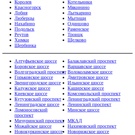
Королев
Котельники
Красногорск
Мякинино
Лобня
Лыткарино
Люберцы
Мытищи
Нахабино
Одинцово
Подольск
Раменское
Реутов
Троицк
Химки
Щелково
Щербинка
Алтуфьевское шоссе
Балаклавский проспект
Боровское шоссе
Варшавское шоссе
Волгоградский проспект
Волоколамское шоссе
Горьковское шоссе
Дмитровское шоссе
Звенигородское шоссе
Ильинское шоссе
Калужское шоссе
Каширское шоссе
Киевское шоссе
Комсомольский проспект
Кутузовский проспект
Ленинградский проспект
Ленинградское шоссе
Ленинский проспект
Ломоносовский
Минское шоссе
проспект
Мичуринский проспект
МКАД
Можайское шоссе
Нахимовский проспект
Новокуркинское шоссе
Новорижское шоссе