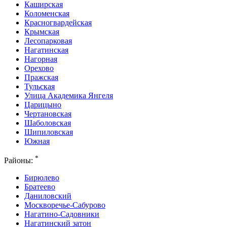
Каширская
Коломенская
Красногвардейская
Крымская
Лесопарковая
Нагатинская
Нагорная
Орехово
Пражская
Тульская
Улица Академика Янгеля
Царицыно
Чертановская
Шаболовская
Шипиловская
Южная
*
Районы:
Бирюлево
Братеево
Даниловский
Москворечье-Сабурово
Нагатино-Садовники
Нагатинский затон