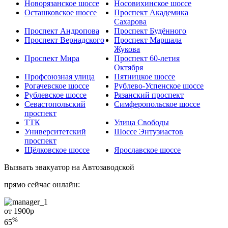
Новорязанское шоссе
Носовихинское шоссе
Осташковское шоссе
Проспект Академика
Сахарова
Проспект Андропова
Проспект Будённого
Проспект Вернадского
Проспект Маршала
Жукова
Проспект Мира
Проспект 60-летия
Октября
Профсоюзная улица
Пятницкое шоссе
Рогачевское шоссе
Рублево-Успенское шоссе
Рублевское шоссе
Рязанский проспект
Севастопольский
Симферопольское шоссе
проспект
ТТК
Улица Свободы
Университетский
Шоссе Энтузиастов
проспект
Щёлковское шоссе
Ярославское шоссе
Вызвать эвакуатор на Автозаводской
прямо сейчас онлайн:
от 1900
р
%
65