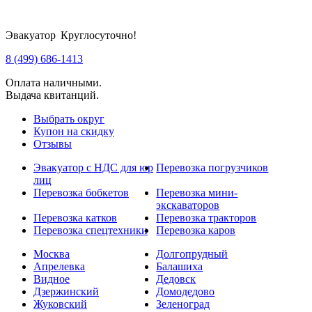
Эвакуатор Круглосуточно!
8 (499) 686-1413
Оплата наличными.
Выдача квитанций.
Выбрать округ
Купон на скидку
Отзывы
Эвакуатор с НДС для юр
Перевозка погрузчиков
лиц
Перевозка бобкетов
Перевозка мини-
экскаваторов
Перевозка катков
Перевозка тракторов
Перевозка спецтехники
Перевозка каров
Москва
Долгопрудный
Апрелевка
Балашиха
Видное
Дедовск
Дзержинский
Домодедово
Жуковский
Зеленоград