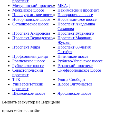
проспект
Мичуринский проспект
МКАД
Можайское шоссе
Нахимовский проспект
Новокуркинское шоссе
Новорижское шоссе
Новорязанское шоссе
Носовихинское шоссе
Осташковское шоссе
Проспект Академика
Сахарова
Проспект Андропова
Проспект Будённого
Проспект Вернадского
Проспект Маршала
Жукова
Проспект Мира
Проспект 60-летия
Октября
Профсоюзная улица
Пятницкое шоссе
Рогачевское шоссе
Рублево-Успенское шоссе
Рублевское шоссе
Рязанский проспект
Севастопольский
Симферопольское шоссе
проспект
ТТК
Улица Свободы
Университетский
Шоссе Энтузиастов
проспект
Щёлковское шоссе
Ярославское шоссе
Вызвать эвакуатор на Царицыно
прямо сейчас онлайн: