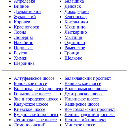
Апрелевка
Балашиха
Видное
Дедовск
Дзержинский
Домодедово
Жуковский
Зеленоград
Королев
Котельники
Красногорск
Мякинино
Лобня
Лыткарино
Люберцы
Мытищи
Нахабино
Одинцово
Подольск
Раменское
Реутов
Троицк
Химки
Щелково
Щербинка
Алтуфьевское шоссе
Балаклавский проспект
Боровское шоссе
Варшавское шоссе
Волгоградский проспект
Волоколамское шоссе
Горьковское шоссе
Дмитровское шоссе
Звенигородское шоссе
Ильинское шоссе
Калужское шоссе
Каширское шоссе
Киевское шоссе
Комсомольский проспект
Кутузовский проспект
Ленинградский проспект
Ленинградское шоссе
Ленинский проспект
Ломоносовский
Минское шоссе