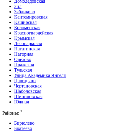
Домодедовская
Зил
Зябликово
Кантемировская
Каширская
Коломенская
Красногвардейская
Крымская
Лесопарковая
Нагатинская
Нагорная
Орехово
Пражская
Тульская
Улица Академика Янгеля
Царицыно
Чертановская
Шаболовская
Шипиловская
Южная
*
Районы:
Бирюлево
Братеево