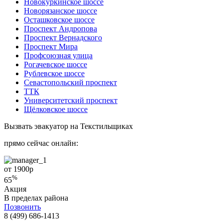
Новокуркинское шоссе
Новорязанское шоссе
Осташковское шоссе
Проспект Андропова
Проспект Вернадского
Проспект Мира
Профсоюзная улица
Рогачевское шоссе
Рублевское шоссе
Севастопольский проспект
ТТК
Университетский проспект
Щёлковское шоссе
Вызвать эвакуатор на Текстильщиках
прямо сейчас онлайн:
от 1900
р
%
65
Акция
В пределах района
Позвонить
8 (499) 686-1413