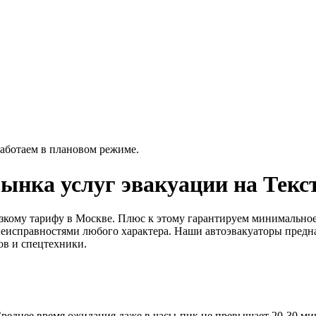
работаем в плановом режиме.
рынка услуг эвакуации на Тек
изкому тарифу в Москве. Плюс к этому гарантируем минимальное
еисправностями любого характера. Наши автоэвакуаторы предназ
в и спецтехники.
 Среднее время ожидания даже в часы-пик не превышает 20-30 ми