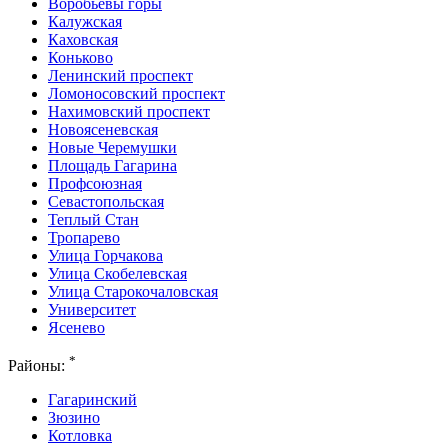
Воробьевы горы
Калужская
Каховская
Коньково
Ленинский проспект
Ломоносовский проспект
Нахимовский проспект
Новоясеневская
Новые Черемушки
Площадь Гагарина
Профсоюзная
Севастопольская
Теплый Стан
Тропарево
Улица Горчакова
Улица Скобелевская
Улица Старокочаловская
Университет
Ясенево
*
Районы:
Гагаринский
Зюзино
Котловка