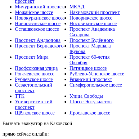
проспект
Мичуринский проспект
МКАД
Можайское шоссе
Нахимовский проспект
Новокуркинское шоссе
Новорижское шоссе
Новорязанское шоссе
Носовихинское шоссе
Осташковское шоссе
Проспект Академика
Сахарова
Проспект Андропова
Проспект Будённого
Проспект Вернадского
Проспект Маршала
Жукова
Проспект Мира
Проспект 60-летия
Октября
Профсоюзная улица
Пятницкое шоссе
Рогачевское шоссе
Рублево-Успенское шоссе
Рублевское шоссе
Рязанский проспект
Севастопольский
Симферопольское шоссе
проспект
ТТК
Улица Свободы
Университетский
Шоссе Энтузиастов
проспект
Щёлковское шоссе
Ярославское шоссе
Вызвать эвакуатор на Каховской
прямо сейчас онлайн: