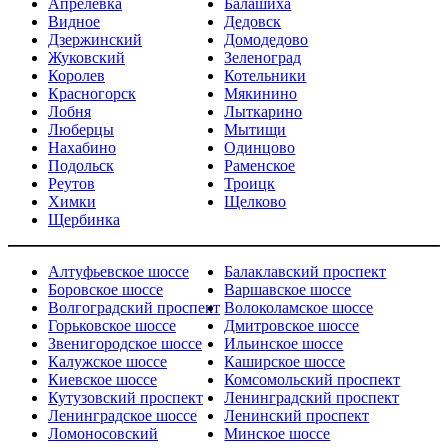
Апрелевка
Балашиха
Видное
Дедовск
Дзержинский
Домодедово
Жуковский
Зеленоград
Королев
Котельники
Красногорск
Мякинино
Лобня
Лыткарино
Люберцы
Мытищи
Нахабино
Одинцово
Подольск
Раменское
Реутов
Троицк
Химки
Щелково
Щербинка
Алтуфьевское шоссе
Балаклавский проспект
Боровское шоссе
Варшавское шоссе
Волгоградский проспект
Волоколамское шоссе
Горьковское шоссе
Дмитровское шоссе
Звенигородское шоссе
Ильинское шоссе
Калужское шоссе
Каширское шоссе
Киевское шоссе
Комсомольский проспект
Кутузовский проспект
Ленинградский проспект
Ленинградское шоссе
Ленинский проспект
Ломоносовский
Минское шоссе