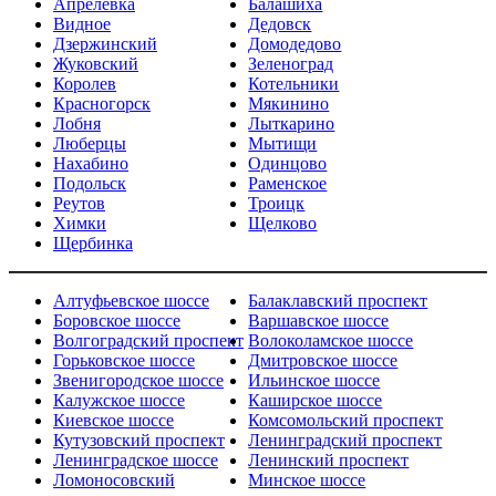
Апрелевка
Балашиха
Видное
Дедовск
Дзержинский
Домодедово
Жуковский
Зеленоград
Королев
Котельники
Красногорск
Мякинино
Лобня
Лыткарино
Люберцы
Мытищи
Нахабино
Одинцово
Подольск
Раменское
Реутов
Троицк
Химки
Щелково
Щербинка
Алтуфьевское шоссе
Балаклавский проспект
Боровское шоссе
Варшавское шоссе
Волгоградский проспект
Волоколамское шоссе
Горьковское шоссе
Дмитровское шоссе
Звенигородское шоссе
Ильинское шоссе
Калужское шоссе
Каширское шоссе
Киевское шоссе
Комсомольский проспект
Кутузовский проспект
Ленинградский проспект
Ленинградское шоссе
Ленинский проспект
Ломоносовский
Минское шоссе