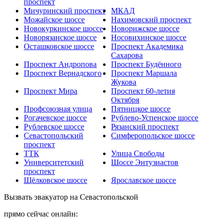
проспект
Мичуринский проспект
МКАД
Можайское шоссе
Нахимовский проспект
Новокуркинское шоссе
Новорижское шоссе
Новорязанское шоссе
Носовихинское шоссе
Осташковское шоссе
Проспект Академика
Сахарова
Проспект Андропова
Проспект Будённого
Проспект Вернадского
Проспект Маршала
Жукова
Проспект Мира
Проспект 60-летия
Октября
Профсоюзная улица
Пятницкое шоссе
Рогачевское шоссе
Рублево-Успенское шоссе
Рублевское шоссе
Рязанский проспект
Севастопольский
Симферопольское шоссе
проспект
ТТК
Улица Свободы
Университетский
Шоссе Энтузиастов
проспект
Щёлковское шоссе
Ярославское шоссе
Вызвать эвакуатор на Севастопольской
прямо сейчас онлайн: