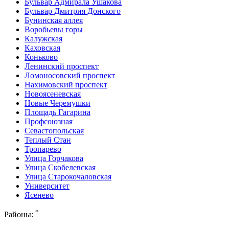
Бульвар Адмирала Ушакова
Бульвар Дмитрия Донского
Бунинская аллея
Воробьевы горы
Калужская
Каховская
Коньково
Ленинский проспект
Ломоносовский проспект
Нахимовский проспект
Новоясеневская
Новые Черемушки
Площадь Гагарина
Профсоюзная
Севастопольская
Теплый Стан
Тропарево
Улица Горчакова
Улица Скобелевская
Улица Старокочаловская
Университет
Ясенево
*
Районы: